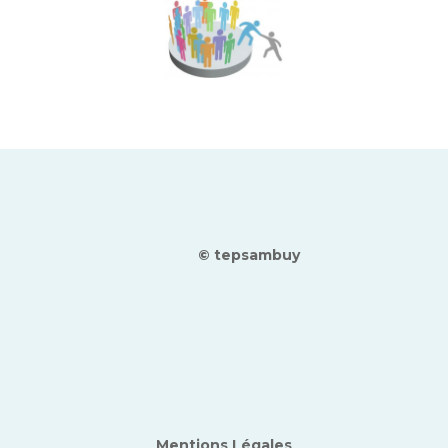
© tepsambuy
Mentions Légales